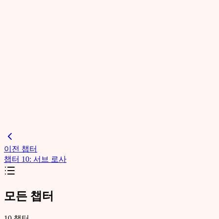
이전 챕터
챕터 10: 서브 로사
모든 챕터
10
챕터