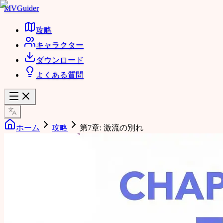
MVGuider
攻略
キャラクター
ダウンロード
よくある質問
ホーム
攻略
第7章: 激流の別れ