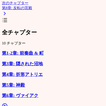
次のチャプター
第8章: 反転の宮殿
全チャプター
10
チャプター
第1-2章: 前奏曲 & 町
第3章: 隠された沼地
第4章: 折形アトリエ
第5章: 神殿
第6章: ヴァイアク