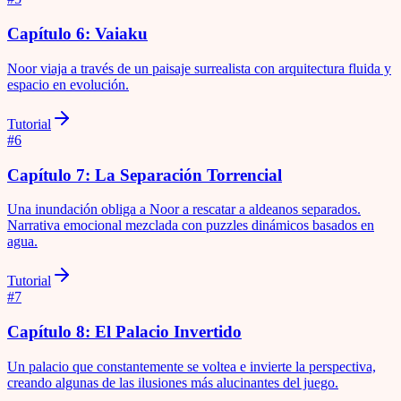
Capítulo 6: Vaiaku
Noor viaja a través de un paisaje surrealista con arquitectura fluida y
espacio en evolución.
Tutorial
#
6
Capítulo 7: La Separación Torrencial
Una inundación obliga a Noor a rescatar a aldeanos separados.
Narrativa emocional mezclada con puzzles dinámicos basados en
agua.
Tutorial
#
7
Capítulo 8: El Palacio Invertido
Un palacio que constantemente se voltea e invierte la perspectiva,
creando algunas de las ilusiones más alucinantes del juego.